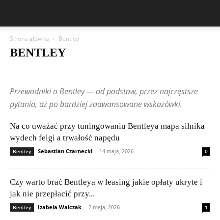
Strona główna
Bentley
BENTLEY
Aston Martin
Bentley
BMW
BYD
Cadillac
Changan
Chevrolet
Citroën
Dacia
Felietony czytelników
Ferrari
Fiat
Przewodniki o Bentley — od podstaw, przez najczęstsze
Ford
Geely
Honda
Hyundai
Jeep
Kia
Lamborghini
Lexus
Maserati
Mazda
Mercedes-Benz
Mitsubishi
Nissan
pytania, aż po bardziej zaawansowane wskazówki.
Peugeot
Porsche
Renault
Rolls-Royce
Skoda
Subaru
Suzuki
Tesla
Toyota
Volkswagen (VW)
Volvo
Na co uważać przy tuningowaniu Bentleya mapa silnika
wydech felgi a trwałość napędu
Sebastian Czarnecki
-
14 maja, 2026
Bentley
0
Czy warto brać Bentleya w leasing jakie opłaty ukryte i
jak nie przepłacić przy...
Izabela Walczak
-
2 maja, 2026
Bentley
1