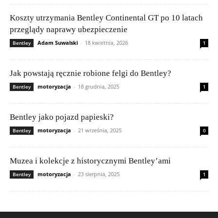
Koszty utrzymania Bentley Continental GT po 10 latach
przeglądy naprawy ubezpieczenie
Adam Suwalski
-
18 kwietnia, 2026
Bentley
1
Jak powstają ręcznie robione felgi do Bentley?
motoryzacja
-
18 grudnia, 2025
Bentley
1
Bentley jako pojazd papieski?
motoryzacja
-
21 września, 2025
Bentley
0
Muzea i kolekcje z historycznymi Bentley’ami
motoryzacja
-
23 sierpnia, 2025
Bentley
1