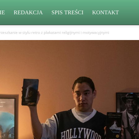
IE
REDAKCJA
SPIS TREŚCI
KONTAKT
mieszkanie w stylu retro z plakatami religijnymi i motywacyjnymi