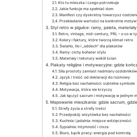
Kto tu mieszka i czego potrzebuje
Jakie funkcje ma spełniać dom
Manifest czy dyskretny towarzysz codzien
Przekładanie wartości na konkretne motyw
Styl retro w pigułce: ramy, paleta, materiały
Retro, vintage, mid-century, PRL – o co w t
Kolory i faktury, które tworzą klimat retro
Światło, tło i „oddech” dla plakatów
Ramy: cichy bohater stylu
Materiały i tekstury wokół ścian
Plakaty religijne i motywacyjne: gdzie kończ
Siła prostoty zamiast nadmiaru ozdobników
Język i treść: od deklaracji do rozmowy
Religia bez nachalności: subtelne symbole
Motywacja, która nie krzyczy
Jak łączyć sacrum i motywację w jednym m
Mapowanie mieszkania: gdzie sacrum, gdzie „
Strefy życia a strefy treści
Przedpokój: wizytówka bez nachalności
Kuchnia i jadalnia: miejsce wdzięczności
Sypialnia: intymność i cisza
Biuro, kącik pracy: energia pod kontrolą