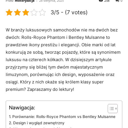
Przez
motoryzacja
-
28 sierpnia, 2025
258
0
3/5 - (7 votes)
W branży luksusowych samochodów nie ma dwóch bez
dwóch: Rolls-Royce Phantom ⁢i Bentley Mulsanne to
prawdziwe ikony prestiżu i elegancji. Obie marki od lat
konkurują ze sobą, tworząc pojazdy, które są synonimem
luksusu na czterech kółkach. W dzisiejszym artykule
⁤przyjrzymy się bliżej tym dwóm majestatycznym
limuzynom, porównując ich design, wyposażenie oraz
osiągi. Który z nich okaże się królem klasy super
premium? Zapraszamy do lektury!
Nawigacja:
Porównanie: Rolls-Royce Phantom vs Bentley Mulsanne
Design i wygląd‌ zewnętrzny