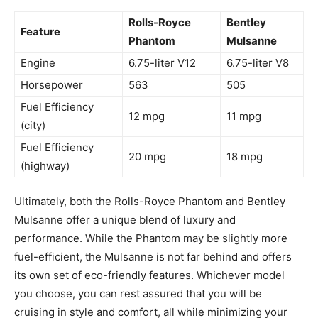
Rolls-Royce
Bentley
Feature
Phantom
Mulsanne
Engine
6.75-liter V12
6.75-liter V8
Horsepower
563
505
Fuel Efficiency
12 mpg
11 mpg
(city)
Fuel Efficiency
20 mpg
18 mpg
(highway)
Ultimately, both the Rolls-Royce Phantom and Bentley
Mulsanne offer a unique blend of luxury and
performance. While the⁣ Phantom may be slightly ‌more
fuel-efficient, the Mulsanne is ⁢not far behind and offers
⁢its own set of eco-friendly features. Whichever model
you ​choose, you can rest assured that you ‌will⁢ be
cruising in ​style and comfort, all while minimizing⁢ your