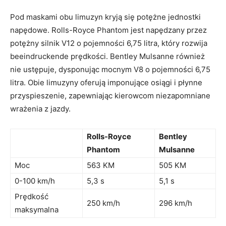
Pod maskami obu limuzyn kryją się potężne jednostki
napędowe. Rolls-Royce⁢ Phantom jest napędzany przez
potężny silnik V12 o pojemności 6,75 litra, który rozwija
beeindruckende prędkości. Bentley Mulsanne również
nie ⁢ustępuje, dysponując mocnym V8 o pojemności 6,75
litra. Obie limuzyny ⁣oferują imponujące ⁣osiągi⁣ i płynne
przyspieszenie, zapewniając kierowcom niezapomniane
wrażenia z jazdy.
Rolls-Royce
Bentley
Phantom
Mulsanne
Moc
563 KM
505 ‍KM
0-100 km/h
5,3 s
5,1 s
Prędkość
250 km/h
296 km/h
maksymalna