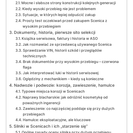
Mocne i słabsze strony konstrukcji kolejnych generacji
Kiedy wysoki przebieg nie jest problemem
Sytuacje, w których lepiej odpuścić zakup
Prosty test oczekiwań przed zakupem Scenica z
wysokim przebiegiem
Dokumenty, historia, pierwsze sito selekcji
Książka serwisowa, faktury i historia w ASO
Jak rozmawiać ze sprzedawcą używanego Scenica
Sprawdzanie VIN, historii szkód i przeglądów
technicznych
Brak dokumentów przy wysokim przebiegu – czerwona
flaga
Jak interpretować luki w historii serwisowej
Oględziny z mechanikiem – kiedy są konieczne
Nadwozie i podwozie: korozja, zawieszenie, hamulce
Typowe miejsca korozji w Scenicach
Naprawy blacharskie: jak odróżnić kosmetykę od
poważnych ingerencji
Zawieszenie: co najczęściej poddaje się przy dużych
przebiegach
Hamulce: eksploatacyjne, ale kluczowe
Silniki w Scenicach i ich „starzenie się”
Ogólne zasady oceny silnika przy dużym przebiegu