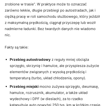
zrobione w trasie”. W praktyce może to oznaczać
zarówno lekkie, długie przebiegi po autostradach, jak i
ciężką pracę w roli samochodu służbowego, który jeździł
z maksymalną prędkością, ciągnął przyczepę lub woził
nadmierne ładunki. Bez twardych danych nie wiadomo
nic.
Fakty są takie:
Przebieg autostradowy
z reguły mniej obciąża
sprzęgło, skrzynię i hamulce, ale przyspiesza zużycie
elementów związanych z wysoką prędkością i
temperaturą (turbo, układ chłodzenia, opony).
Przebieg miejski
mocno zużywa sprzęgło, dwumasę,
hamulce, rozrusznik, akumulator, a także układ
wydechowy i DPF (w dieslach), za to rzadko
katapultuje auto powyżej 250 tys. km w krótkim czasie.