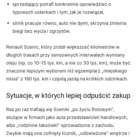
sprzedający potrafi konkretnie opowiedzieć o
typowych usterkach i tym, jak je rozwiązał,
silnik pracuje równo, auto nie dymi, skrzynia zmienia
biegi bez wycia i zgrzytów.
Renault Scenic, który zrobił większość kilometrów w
długich trasach przy sensownych interwałach wymiany
oleju (np. co 10–15 tys. km, a nie co 30 tys. km), może być
znacznie lepszym wyborem niż egzemplarz „miejskiego
misia” z 160 tys. km i częstą jazdą na krótkich odcinkach.
Sytuacje, w których lepiej odpuścić zakup
Raz po raz trafiają się Sceniki „po życiu flotowym”,
służące w firmach jako auta przedstawicieli handlowych,
albo „rodzinne taksówki” sprowadzone z zachodu.
Zwykle mają one cofnięty licznik, „odświeżone” wnętrze i