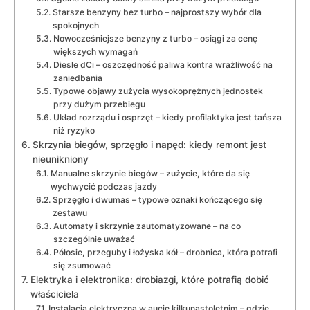
Starsze benzyny bez turbo – najprostszy wybór dla
spokojnych
Nowocześniejsze benzyny z turbo – osiągi za cenę
większych wymagań
Diesle dCi – oszczędność paliwa kontra wrażliwość na
zaniedbania
Typowe objawy zużycia wysokoprężnych jednostek
przy dużym przebiegu
Układ rozrządu i osprzęt – kiedy profilaktyka jest tańsza
niż ryzyko
Skrzynia biegów, sprzęgło i napęd: kiedy remont jest
nieunikniony
Manualne skrzynie biegów – zużycie, które da się
wychwycić podczas jazdy
Sprzęgło i dwumas – typowe oznaki kończącego się
zestawu
Automaty i skrzynie zautomatyzowane – na co
szczególnie uważać
Półosie, przeguby i łożyska kół – drobnica, która potrafi
się zsumować
Elektryka i elektronika: drobiazgi, które potrafią dobić
właściciela
Instalacja elektryczna w aucie kilkunastoletnim – gdzie