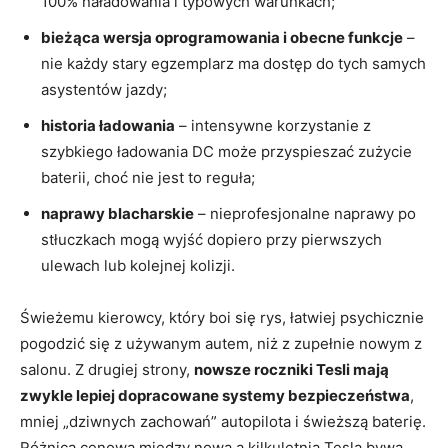
100% naładowania i typowych warunkach;
bieżąca wersja oprogramowania i obecne funkcje
–
nie każdy stary egzemplarz ma dostęp do tych samych
asystentów jazdy;
historia ładowania
– intensywne korzystanie z
szybkiego ładowania DC może przyspieszać zużycie
baterii, choć nie jest to reguła;
naprawy blacharskie
– nieprofesjonalne naprawy po
stłuczkach mogą wyjść dopiero przy pierwszych
ulewach lub kolejnej kolizji.
Świeżemu kierowcy, który boi się rys, łatwiej psychicznie
pogodzić się z używanym autem, niż z zupełnie nowym z
salonu. Z drugiej strony,
nowsze roczniki Tesli mają
zwykle lepiej dopracowane systemy bezpieczeństwa
,
mniej „dziwnych zachowań” autopilota i świeższą baterię.
Różnica cenowa między nową a kilkuletnią Teslą bywa