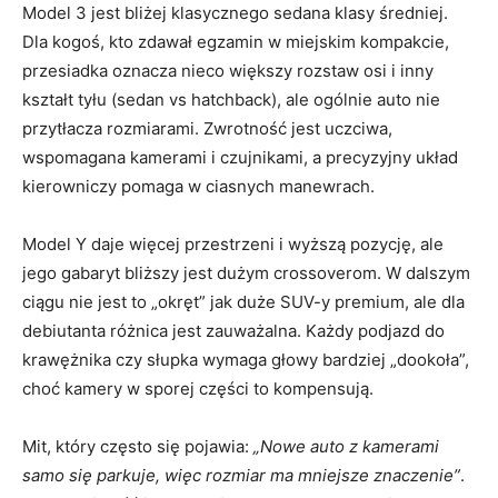
Model 3 jest bliżej klasycznego sedana klasy średniej.
Dla kogoś, kto zdawał egzamin w miejskim kompakcie,
przesiadka oznacza nieco większy rozstaw osi i inny
kształt tyłu (sedan vs hatchback), ale ogólnie auto nie
przytłacza rozmiarami. Zwrotność jest uczciwa,
wspomagana kamerami i czujnikami, a precyzyjny układ
kierowniczy pomaga w ciasnych manewrach.
Model Y daje więcej przestrzeni i wyższą pozycję, ale
jego gabaryt bliższy jest dużym crossoverom. W dalszym
ciągu nie jest to „okręt” jak duże SUV-y premium, ale dla
debiutanta różnica jest zauważalna. Każdy podjazd do
krawężnika czy słupka wymaga głowy bardziej „dookoła”,
choć kamery w sporej części to kompensują.
Mit, który często się pojawia:
„Nowe auto z kamerami
samo się parkuje, więc rozmiar ma mniejsze znaczenie”
.