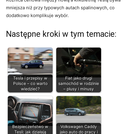
mniejsza niż przy typowych autach spalinowych, co
dodatkowo komplikuje wybór.
Następne kroki w tym temacie:
Tesla i przepisy w
Fiat jako drugi
Polsce – co warto
samochód w rodzinie
wiedzieć?
– plusy i minusy
Bezpieczeństwo w
Volkswagen Caddy
Tesli: jak działają
jako auto do pracy i