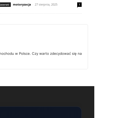
motoryzacja
-
27 sierpnia, 2025
aserati
1
amochodu w Polsce. Czy warto zdecydować się na