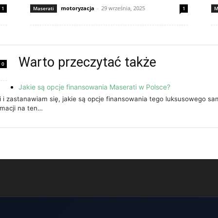
motoryzacja
-
29 września, 2025
1
Maserati
1
M
Warto przeczytać także
0
Jakie są opcje finansowania Maserati w Polsce?
 i zastanawiam się, jakie są opcje finansowania tego luksusowego s
rmacji na ten…