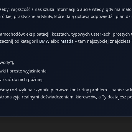
zeby: większość z nas szuka informacji o aucie wtedy, gdy ma mał
ótkie, praktyczne artykuły, które dają gotową odpowiedź i plan dzi
ochodów: eksploatacji, kosztach, typowych usterkach, prostych te
zacznij od kategorii
BMW
albo
Mazda
– tam najszybciej znajdzies
 wody”),
wki i proste wyjaśnienia,
rócić do nich później.
yśmy rozłożyli na czynniki pierwsze konkretny problem – napisz w
strona żyje realnymi doświadczeniami kierowców, a Ty dostajesz po