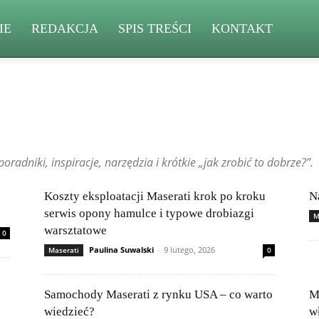
IE
REDAKCJA
SPIS TREŚCI
KONTAKT
Changan
Chevrolet
Citroën
Dacia
Felietony czytelników
Ferrari
Kia
Lamborghini
Lexus
Maserati
Mazda
Mercedes-Benz
radniki, inspiracje, narzędzia i krótkie „jak zrobić to dobrze?”.
Rolls-Royce
Skoda
Subaru
Suzuki
Tesla
Toyota
Koszty eksploatacji Maserati krok po kroku
N
serwis opony hamulce i typowe drobiazgi
M
warsztatowe
0
Paulina Suwalski
-
9 lutego, 2026
Maserati
0
Samochody Maserati z rynku USA – co warto
M
wiedzieć?
wł