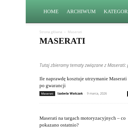
HOME
ARCHIWUM
KATEGOR
Strona główna
Maserati
MASERATI
Aston Martin
Bentley
BMW
BYD
Cadillac
Fiat
Ford
Geely
Honda
Hyundai
Jeep
Tutaj zbieramy tematy związane z Maserati: po
Mitsubishi
Nissan
Peugeot
Porsche
Renault
Volkswagen (VW)
Volvo
Ile naprawdę kosztuje utrzymanie Maserati
po gwarancji
Izabela Walczak
-
9 marca, 2026
Maserati
Maserati na targach motoryzacyjnych – co
pokazano ostatnio?