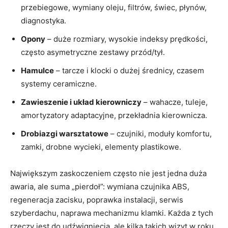
przebiegowe, wymiany oleju, filtrów, świec, płynów,
diagnostyka.
Opony
– duże rozmiary, wysokie indeksy prędkości,
często asymetryczne zestawy przód/tył.
Hamulce
– tarcze i klocki o dużej średnicy, czasem
systemy ceramiczne.
Zawieszenie i układ kierowniczy
– wahacze, tuleje,
amortyzatory adaptacyjne, przekładnia kierownicza.
Drobiazgi warsztatowe
– czujniki, moduły komfortu,
zamki, drobne wycieki, elementy plastikowe.
Największym zaskoczeniem często nie jest jedna duża
awaria, ale suma „pierdoł”: wymiana czujnika ABS,
regeneracja zacisku, poprawka instalacji, serwis
szyberdachu, naprawa mechanizmu klamki. Każda z tych
rzeczy jest do udźwignięcia, ale kilka takich wizyt w roku