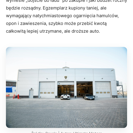
wyniesie „dojście do ładu” po zakupie i jaki budżet roczny
będzie rozsądny. Egzemplarz kupiony taniej, ale
wymagający natychmiastowego ogarnięcia hamulców,
opon i zawieszenia, szybko może przebić kwotą
całkowitą lepiej utrzymane, ale droższe auto.