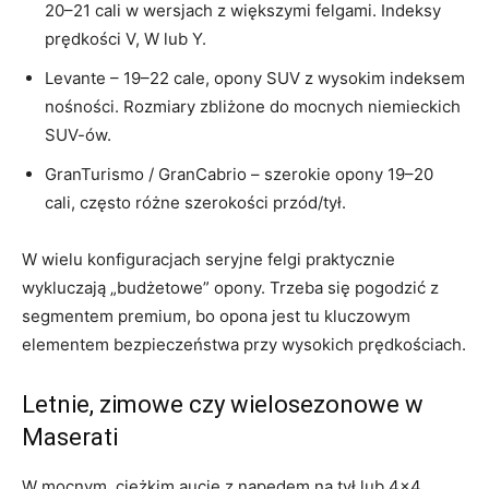
20–21 cali w wersjach z większymi felgami. Indeksy
prędkości V, W lub Y.
Levante – 19–22 cale, opony SUV z wysokim indeksem
nośności. Rozmiary zbliżone do mocnych niemieckich
SUV-ów.
GranTurismo / GranCabrio – szerokie opony 19–20
cali, często różne szerokości przód/tył.
W wielu konfiguracjach seryjne felgi praktycznie
wykluczają „budżetowe” opony. Trzeba się pogodzić z
segmentem premium, bo opona jest tu kluczowym
elementem bezpieczeństwa przy wysokich prędkościach.
Letnie, zimowe czy wielosezonowe w
Maserati
W mocnym, ciężkim aucie z napędem na tył lub 4×4