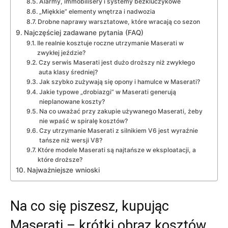
Alarmy, immobilisery i systemy bezkluczykowe
„Miękkie” elementy wnętrza i nadwozia
Drobne naprawy warsztatowe, które wracają co sezon
Najczęściej zadawane pytania (FAQ)
Ile realnie kosztuje roczne utrzymanie Maserati w
zwykłej jeździe?
Czy serwis Maserati jest dużo droższy niż zwykłego
auta klasy średniej?
Jak szybko zużywają się opony i hamulce w Maserati?
Jakie typowe „drobiazgi” w Maserati generują
nieplanowane koszty?
Na co uważać przy zakupie używanego Maserati, żeby
nie wpaść w spiralę kosztów?
Czy utrzymanie Maserati z silnikiem V6 jest wyraźnie
tańsze niż wersji V8?
Które modele Maserati są najtańsze w eksploatacji, a
które droższe?
Najważniejsze wnioski
Na co się piszesz, kupując
Maserati – krótki obraz kosztów