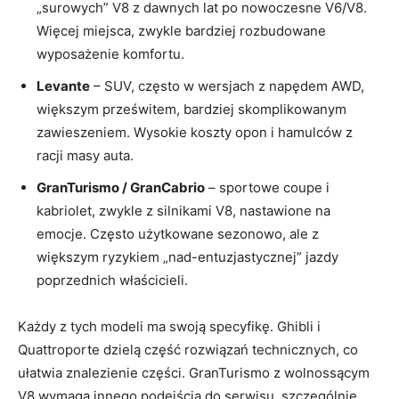
„surowych” V8 z dawnych lat po nowoczesne V6/V8.
Więcej miejsca, zwykle bardziej rozbudowane
wyposażenie komfortu.
Levante
– SUV, często w wersjach z napędem AWD,
większym prześwitem, bardziej skomplikowanym
zawieszeniem. Wysokie koszty opon i hamulców z
racji masy auta.
GranTurismo / GranCabrio
– sportowe coupe i
kabriolet, zwykle z silnikami V8, nastawione na
emocje. Często użytkowane sezonowo, ale z
większym ryzykiem „nad-entuzjastycznej” jazdy
poprzednich właścicieli.
Każdy z tych modeli ma swoją specyfikę. Ghibli i
Quattroporte dzielą część rozwiązań technicznych, co
ułatwia znalezienie części. GranTurismo z wolnossącym
V8 wymaga innego podejścia do serwisu, szczególnie