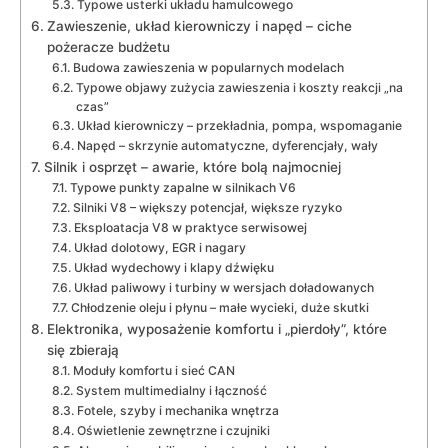
Typowe usterki układu hamulcowego
Zawieszenie, układ kierowniczy i napęd – ciche
pożeracze budżetu
Budowa zawieszenia w popularnych modelach
Typowe objawy zużycia zawieszenia i koszty reakcji „na
czas”
Układ kierowniczy – przekładnia, pompa, wspomaganie
Napęd – skrzynie automatyczne, dyferencjały, wały
Silnik i osprzęt – awarie, które bolą najmocniej
Typowe punkty zapalne w silnikach V6
Silniki V8 – większy potencjał, większe ryzyko
Eksploatacja V8 w praktyce serwisowej
Układ dolotowy, EGR i nagary
Układ wydechowy i klapy dźwięku
Układ paliwowy i turbiny w wersjach doładowanych
Chłodzenie oleju i płynu – małe wycieki, duże skutki
Elektronika, wyposażenie komfortu i „pierdoły”, które
się zbierają
Moduły komfortu i sieć CAN
System multimedialny i łączność
Fotele, szyby i mechanika wnętrza
Oświetlenie zewnętrzne i czujniki