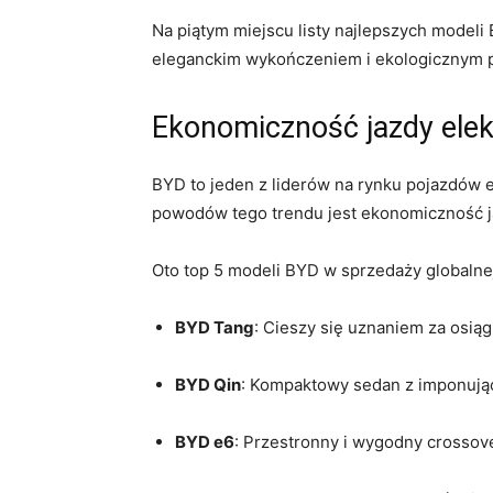
Na piątym miejscu listy najlepszych modeli 
eleganckim wykończeniem i ekologicznym p
Ekonomiczność jazdy​ ele
BYD to jeden z liderów na rynku pojazdów
powodów tego trendu jest ekonomiczność 
Oto top 5 modeli BYD ‌w sprzedaży globalnej
BYD Tang
: Cieszy się uznaniem za osiąg
BYD Qin
:‌ Kompaktowy sedan z imponujący
BYD e6
: Przestronny⁣ i​ wygodny crosso