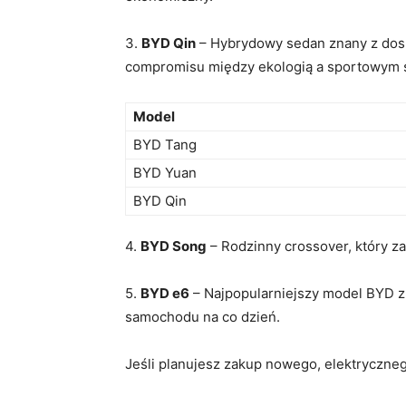
3.
BYD Qin
– Hybrydowy sedan znany z dosko
compromisu między ekologią a sportowym s
Model
BYD Tang
BYD Yuan
BYD Qin
4.
BYD Song
– Rodzinny crossover, ⁢który 
5.
BYD e6
– Najpopularniejszy model BYD zn
samochodu na co dzień.
Jeśli planujesz zakup nowego, elektryczne