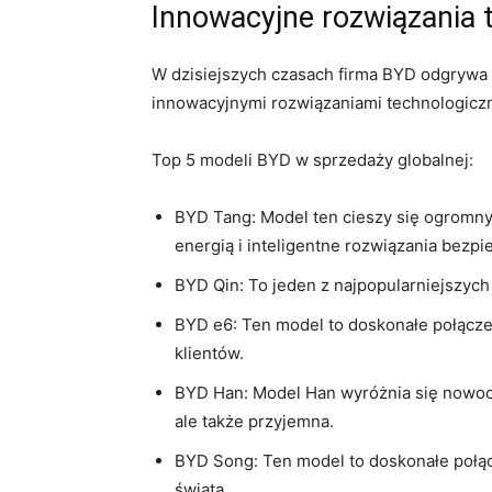
Innowacyjne rozwiązania 
W dzisiejszych czasach firma BYD odgrywa 
innowacyjnymi rozwiązaniami technologiczny
Top ⁢5 ⁢modeli BYD w sprzedaży globalnej:
BYD‌ Tang: ‍Model ten cieszy się ogrom
energią i inteligentne ⁤rozwiązania bezp
BYD Qin: To jeden z najpopularniejszych
BYD e6: ‌Ten model to⁤ doskonałe połącz
klientów.
BYD Han:‍ Model Han wyróżnia się nowocz
ale także przyjemna.
BYD Song: Ten⁣ model to doskonałe połącz
świata.