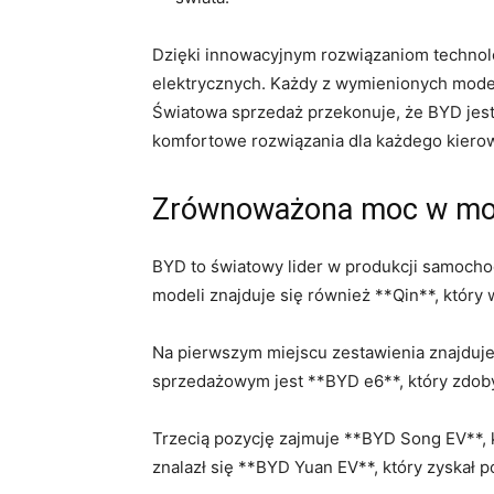
Dzięki innowacyjnym rozwiązaniom techno
elektrycznych.⁢ Każdy z wymienionych model
Światowa sprzedaż przekonuje, że BYD jest 
komfortowe rozwiązania dla każdego kiero
Zrównoważona moc w ​mo
BYD to światowy​ lider w produkcji samoch
modeli znajduje się również **Qin**, któr
Na pierwszym ‍miejscu zestawienia znajduje
sprzedażowym jest **BYD e6**,‌ który zdoby
Trzecią pozycję zajmuje **BYD Song EV**, 
znalazł się **BYD Yuan EV**, który zyskał 