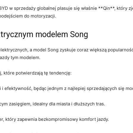
‌BYD w sprzedaży globalnej plasuje się⁤ właśnie **Qin**, który
odejściem do motoryzacji.
ktrycznym modelem ⁢Song
 elektrycznych, a model Song zyskuje coraz większą popularn
jazdy tym modelem.
, ⁤które potwierdzają tę tendencję:
i i efektywność, będąc jednym z najlepiej sprzedających ​się mo
m zasięgiem, ‍idealny dla ‍miasta i dłuższych tras.
ver, który zapewnia bezkompromisowy komfort jazdy.