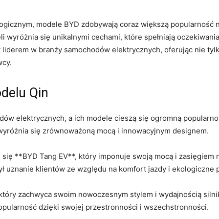
logicznym, modele BYD zdobywają coraz większą popularność 
i ⁣wyróżnia się unikalnymi‌ cechami, które spełniają oczekiwan
liderem w ⁢branży samochodów​ elektrycznych, oferując nie tyl
wcy.
delu Qin
odów elektrycznych, a ich modele cieszą się ogromną popularn
y wyróżnia się zrównoważoną mocą i innowacyjnym designem.
 się **BYD Tang EV**,‍ który imponuje swoją mocą i zasięgiem n
ł uznanie klientów ze względu na komfort jazdy i ekologiczne 
który zachwyca⁣ swoim nowoczesnym stylem i wydajnością silni
popularność dzięki swojej przestronności i wszechstronności.