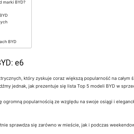
d marki BYD?
 BYD
nych
lach BYD
YD: ​e6
ycznych, który zyskuje coraz większą popularność na całym‍ św
źmy jednak, jak prezentuje się lista Top 5 modeli BYD w sprzed
ę ogromną popularnością ze ⁤względu na swoje osiągi i eleganc
tnie sprawdza się zarówno w mieście, jak i podczas weekendo