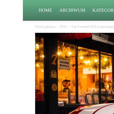
HOME
ARCHIWUM
KATEGOR
Strona główna
BYD
Top 5 modeli BYD w sprzedaży