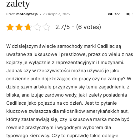
zalety
Przez
motoryzacja
-
23 sierpnia, 2025
322
1
2.7/5 - (6 votes)
W dzisiejszym świecie samochody marki Cadillac są
uważane za luksusowe ‌i prestiżowe, przez co wielu z nas
kojarzy je wyłącznie z reprezentacyjnymi limuzynami.
Jednak czy w rzeczywistości można używać je jako
codzienne auto dojeżdżające do pracy czy⁣ na zakupy? W
dzisiejszym artykule przyjrzymy się temu zagadnieniu z
bliska, ⁢analizując zarówno wady, jak i ‍zalety posiadania
Cadillaca jako‍ pojazdu na ​co dzień. Jest to ‍pytanie
kluczowe zwłaszcza dla miłośników amerykańskich aut, ​
którzy zastanawiają się, czy luksusowa marka może być
również praktycznym i⁢ wygodnym wyborem dla
typowego​ kierowcy. Czy to naprawdę takie odległe