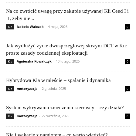
Na co zwrócić uwagę przy zakupie używanej Kii Ceed I i
II, żeby nie...
Izabela Walczak
-
4 maja, 2026
Kia
0
Jak wydłużyć życie dwusprzęgłowej skrzyni DCT w Kii:
proste zasady codziennej eksploatacji
Agnieszka Kowalczyk
-
13 lutego, 2026
Kia
0
Hybrydowa Kia w mieście – spalanie i dynamika
motoryzacja
-
2 grudnia, 2025
Kia
0
System wykrywania zmęczenia kierowcy – czy działa?
motoryzacja
-
27 września, 2025
Kia
0
Kia i wakacje z namiotem – co warto wiedzieć?