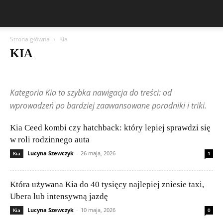
Strona główna
Kia
KIA
Aston Martin
Bentley
BMW
BYD
Cadillac
Changan
Chevrolet
Citroën
Dacia
Felietony czytelników
Ferrari
Fiat
Kategoria Kia to szybka nawigacja do treści: od
Ford
Geely
Honda
Hyundai
Jeep
Kia
Lamborghini
Lexus
Maserati
Mazda
Mercedes-Benz
Mitsubishi
Nissan
wprowadzeń po bardziej zaawansowane poradniki i triki.
Peugeot
Porsche
Renault
Rolls-Royce
Skoda
Subaru
Suzuki
Tesla
Toyota
Volkswagen (VW)
Volvo
Kia Ceed kombi czy hatchback: który lepiej sprawdzi się
w roli rodzinnego auta
Lucyna Szewczyk
-
26 maja, 2026
Kia
1
Która używana Kia do 40 tysięcy najlepiej zniesie taxi,
Ubera lub intensywną jazdę
Lucyna Szewczyk
-
10 maja, 2026
Kia
0