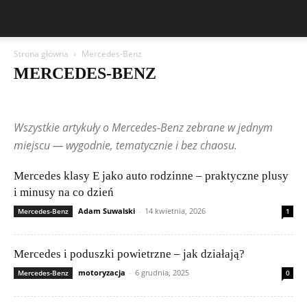
Strona główna
Mercedes-Benz
MERCEDES-BENZ
Aston Martin
Bentley
BMW
BYD
Cadillac
Changan
Chevrolet
Citroën
Dacia
Felietony czytelników
Ferrari
Fiat
Wszystkie artykuły o Mercedes-Benz zebrane w jednym
Ford
Geely
Honda
Hyundai
Jeep
Kia
Lamborghini
Lexus
Maserati
Mazda
Mercedes-Benz
Mitsubishi
Nissan
miejscu — wygodnie, tematycznie i bez chaosu.
Peugeot
Porsche
Renault
Rolls-Royce
Skoda
Subaru
Suzuki
Tesla
Toyota
Volkswagen (VW)
Volvo
Mercedes klasy E jako auto rodzinne – praktyczne plusy
i minusy na co dzień
Adam Suwalski
-
14 kwietnia, 2026
Mercedes-Benz
1
Mercedes i poduszki powietrzne – jak działają?
motoryzacja
-
6 grudnia, 2025
Mercedes-Benz
0