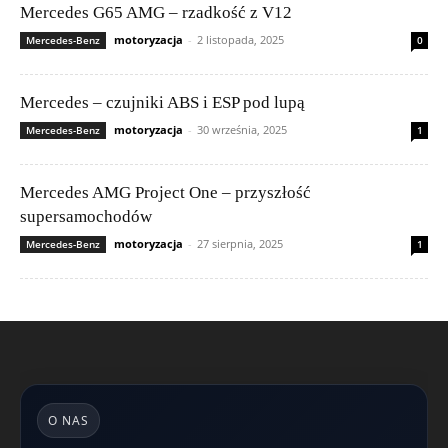
Mercedes G65 AMG – rzadkość z V12
motoryzacja
-
2 listopada, 2025
Mercedes-Benz
0
Mercedes – czujniki ABS i ESP pod lupą
motoryzacja
-
30 września, 2025
Mercedes-Benz
1
Mercedes AMG Project One – przyszłość
supersamochodów
motoryzacja
-
27 sierpnia, 2025
Mercedes-Benz
1
O NAS