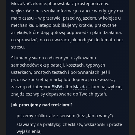
MuzaNaCzekanie.pl powstała z prostej potrzeby:
większość z nas szuka informacji o aucie wtedy, gdy ma
mało czasu – w przerwie, przed wyjazdem, w kolejce u
mechanika. Dlatego publikujemy krótkie, praktyczne
artykuły, które dają gotową odpowiedź i plan działania:
co sprawdzić, na co uważać i jak podejść do tematu bez
stresu.
Skupiamy się na codziennym użytkowaniu
samochodów: eksploatacji, kosztach, typowych
usterkach, prostych testach i porównaniach. Jeśli
jeździsz konkretną marką lub dopiero ją rozważasz,
zacznij od kategorii
BMW
albo
Mazda
– tam najszybciej
znajdziesz wpisy dopasowane do Twoich pytań.
Jak pracujemy nad treściami?
piszemy krótko, ale z sensem (bez „lania wody”),
stawiamy na praktykę: checklisty, wskazówki i proste
wyjaśnienia,