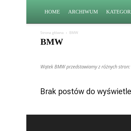
HOME
ARCHIWUM
KATEGOR
Strona główna
BMW
BMW
Aston Martin
Bentley
BMW
BYD
Cadillac
Fiat
Ford
Geely
Honda
Hyundai
Jeep
Wątek BMW przedstawiamy z różnych stron: p
Mitsubishi
Nissan
Peugeot
Porsche
Renault
Volkswagen (VW)
Volvo
Brak postów do wyświetle