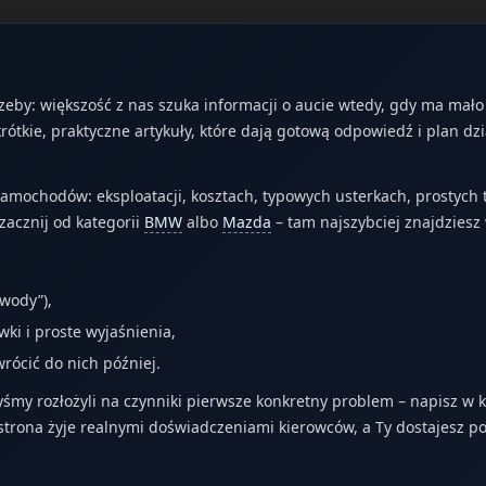
zeby: większość z nas szuka informacji o aucie wtedy, gdy ma mał
ótkie, praktyczne artykuły, które dają gotową odpowiedź i plan dzi
ochodów: eksploatacji, kosztach, typowych usterkach, prostych te
zacznij od kategorii
BMW
albo
Mazda
– tam najszybciej znajdzies
 wody”),
wki i proste wyjaśnienia,
rócić do nich później.
yśmy rozłożyli na czynniki pierwsze konkretny problem – napisz w
strona żyje realnymi doświadczeniami kierowców, a Ty dostajesz po