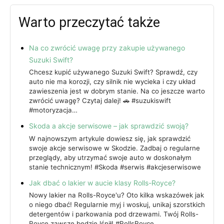
Warto przeczytać także
Na co zwrócić uwagę przy zakupie używanego
Suzuki Swift?
Chcesz kupić używanego Suzuki Swift? Sprawdź, czy
auto nie ma korozji, czy silnik nie wycieka i czy układ
zawieszenia jest w dobrym stanie. Na co jeszcze warto
zwrócić uwagę? Czytaj dalej! 🚗 #suzukiswift
#motoryzacja…
Skoda a akcje serwisowe – jak sprawdzić swoją?
W najnowszym artykule dowiesz się, jak sprawdzić
swoje akcje serwisowe w Skodzie. Zadbaj o regularne
przeglądy, aby utrzymać swoje auto w doskonałym
stanie technicznym! #Skoda #serwis #akcjeserwisowe
Jak dbać o lakier w aucie klasy Rolls-Royce?
Nowy lakier na Rolls-Royce'u? Oto kilka wskazówek jak
o niego dbać! Regularnie myj i woskuj, unikaj szorstkich
detergentów i parkowania pod drzewami. Twój Rolls-
Royce zawsze będzie lśnił! #RollsRoyce