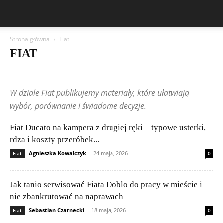
Strona główna
Fiat
FIAT
Aston Martin
Bentley
BMW
BYD
Cadillac
Changan
Chevrolet
Citroën
Dacia
Felietony czytelników
Ferrari
Fiat
W dziale Fiat publikujemy materiały, które ułatwiają
Ford
Geely
Honda
Hyundai
Jeep
Kia
Lamborghini
Lexus
Maserati
Mazda
Mercedes-Benz
Mitsubishi
Nissan
wybór, porównanie i świadome decyzje.
Peugeot
Porsche
Renault
Rolls-Royce
Skoda
Subaru
Suzuki
Tesla
Toyota
Volkswagen (VW)
Volvo
Fiat Ducato na kampera z drugiej ręki – typowe usterki,
rdza i koszty przeróbek...
Agnieszka Kowalczyk
-
24 maja, 2026
Fiat
0
Jak tanio serwisować Fiata Doblo do pracy w mieście i
nie zbankrutować na naprawach
Sebastian Czarnecki
-
18 maja, 2026
Fiat
0