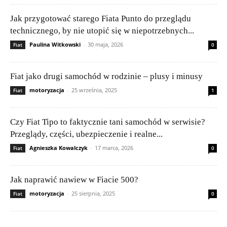
Jak przygotować starego Fiata Punto do przeglądu
technicznego, by nie utopić się w niepotrzebnych...
Paulina Witkowski
-
30 maja, 2026
Fiat
0
Fiat jako drugi samochód w rodzinie – plusy i minusy
motoryzacja
-
25 września, 2025
Fiat
1
Czy Fiat Tipo to faktycznie tani samochód w serwisie?
Przeglądy, części, ubezpieczenie i realne...
Agnieszka Kowalczyk
-
17 marca, 2026
Fiat
0
Jak naprawić nawiew w Fiacie 500?
motoryzacja
-
25 sierpnia, 2025
Fiat
0