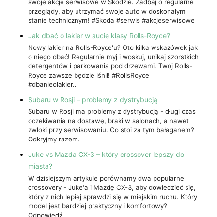
swoje akcje serwisowe w Skodzie. Zadbaj o regularne
przeglądy, aby utrzymać swoje auto w doskonałym
stanie technicznym! #Skoda #serwis #akcjeserwisowe
Jak dbać o lakier w aucie klasy Rolls-Royce?
Nowy lakier na Rolls-Royce'u? Oto kilka wskazówek jak
o niego dbać! Regularnie myj i woskuj, unikaj szorstkich
detergentów i parkowania pod drzewami. Twój Rolls-
Royce zawsze będzie lśnił! #RollsRoyce
#dbanieolakier…
Subaru w Rosji – problemy z dystrybucją
Subaru w Rosji ma problemy z dystrybucją - długi czas
oczekiwania na dostawę, braki w salonach, a nawet
zwloki przy serwisowaniu. Co stoi za tym bałaganem?
Odkryjmy razem.
Juke vs Mazda CX-3 – który crossover lepszy do
miasta?
W dzisiejszym artykule porównamy dwa popularne
crossovery - Juke'a i Mazdę CX-3, aby dowiedzieć się,
który z nich lepiej sprawdzi się w miejskim ruchu. Który
model jest bardziej praktyczny i komfortowy?
Odpowiedź…