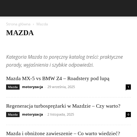
Strona główna
Mazda
MAZDA
Aston Martin
Bentley
BMW
BYD
Cadillac
Changan
Chevrolet
Citroën
Dacia
Felietony czytelników
Ferrari
Fiat
Kategoria Mazda to poręczny katalog treści: praktyczne
Ford
Geely
Honda
Hyundai
Jeep
Kia
Lamborghini
Lexus
Maserati
Mazda
Mercedes-Benz
Mitsubishi
Nissan
porady, wyjaśnienia i szybkie odpowiedzi.
Peugeot
Porsche
Renault
Rolls-Royce
Skoda
Subaru
Suzuki
Tesla
Toyota
Volkswagen (VW)
Volvo
Mazda MX-5 vs BMW Z4 – Roadstery pod lupą
motoryzacja
-
29 września, 2025
Mazda
1
Regeneracja turbosprężarki w Mazdzie – Czy warto?
motoryzacja
-
2 listopada, 2025
Mazda
0
Mazda i obniżone zawieszenie – Co warto wiedzieć?