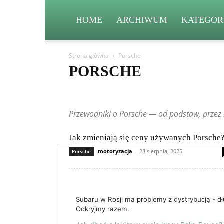
HOME
ARCHIWUM
KATEGOR
Strona główna
Porsche
PORSCHE
Aston Martin
Bentley
BMW
BYD
Cadillac
Fiat
Ford
Geely
Honda
Hyundai
Jeep
Przewodniki o Porsche — od podstaw, przez 
Mitsubishi
Nissan
Peugeot
Porsche
Renault
Volkswagen (VW)
Volvo
Jak zmieniają się ceny używanych Porsche
motoryzacja
-
28 sierpnia, 2025
Porsche
Subaru w Rosji ma problemy z dystrybucją - d
Odkryjmy razem.