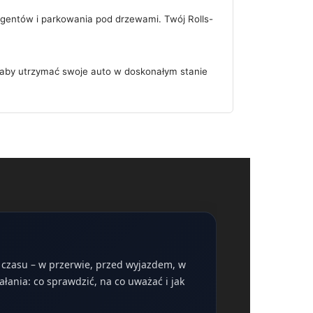
ergentów i parkowania pod drzewami. Twój Rolls-
, aby utrzymać swoje auto w doskonałym stanie
o czasu – w przerwie, przed wyjazdem, w
ałania: co sprawdzić, na co uważać i jak