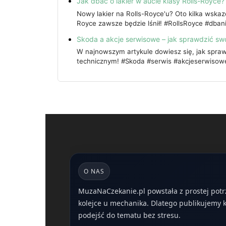
Jak dbać o lakier w aucie klasy Rolls-Royce?
Nowy lakier na Rolls-Royce'u? Oto kilka wskaz
Royce zawsze będzie lśnił! #RollsRoyce #dban
Skoda a akcje serwisowe – jak sprawdzić sw
W najnowszym artykule dowiesz się, jak spraw
technicznym! #Skoda #serwis #akcjeserwisow
O NAS
MuzaNaCzekanie.pl powstała z prostej potr
kolejce u mechanika. Dlatego publikujemy kr
podejść do tematu bez stresu.