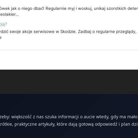
ówek jak o niego dbać! Regularnie myj i woskuj, unikaj szorstkich det
ieolakier…
oją?
dzić swoje akcje serwisowe w Skodzie. Zadbaj o regularne przeglądy
e
zeby: większość z nas szuka informacji o aucie wtedy, gdy ma mał
ótkie, praktyczne artykuły, które dają gotową odpowiedź i plan dzi