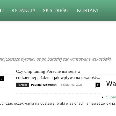
IE
REDAKCJA
SPIS TREŚCI
KONTAKT
Changan
Chevrolet
Citroën
Dacia
Felietony czytelników
Ferrari
Kia
Lamborghini
Lexus
Maserati
Mazda
Mercedes-Benz
najczęstsze pytania, aż po bardziej zaawansowane wskazówki.
Rolls-Royce
Skoda
Subaru
Suzuki
Tesla
Toyota
?
Czy chip tuning Porsche ma sens w
codziennej jeździe i jak wpływa na trwałość...
0
Wa
Paulina Witkowski
-
6 kwietnia, 2026
Porsche
0
Subar
ługi czas oczekiwania na dostawę, braki w salonach, a nawet zwloki p