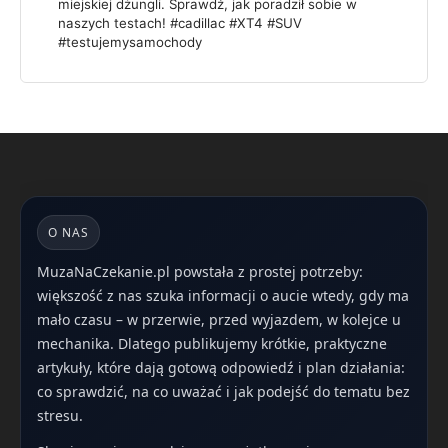
miejskiej dżungli. Sprawdź, jak poradził sobie w
naszych testach! #cadillac #XT4 #SUV
#testujemysamochody
O NAS
MuzaNaCzekanie.pl powstała z prostej potrzeby:
większość z nas szuka informacji o aucie wtedy, gdy ma
mało czasu – w przerwie, przed wyjazdem, w kolejce u
mechanika. Dlatego publikujemy krótkie, praktyczne
artykuły, które dają gotową odpowiedź i plan działania:
co sprawdzić, na co uważać i jak podejść do tematu bez
stresu.