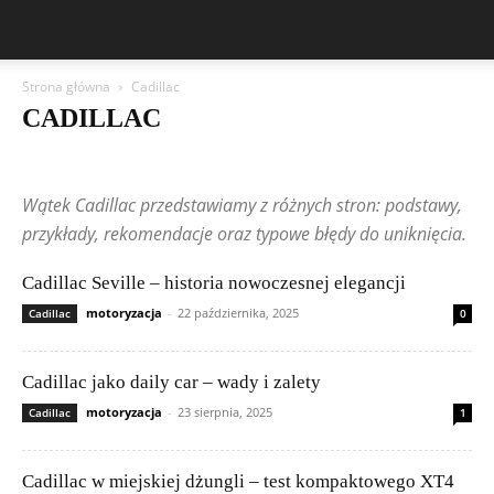
Strona główna
Cadillac
CADILLAC
Aston Martin
Bentley
BMW
BYD
Cadillac
Changan
Chevrolet
Citroën
Dacia
Felietony czytelników
Ferrari
Fiat
Wątek Cadillac przedstawiamy z różnych stron: podstawy,
Ford
Geely
Honda
Hyundai
Jeep
Kia
Lamborghini
Lexus
Maserati
Mazda
Mercedes-Benz
Mitsubishi
Nissan
przykłady, rekomendacje oraz typowe błędy do uniknięcia.
Peugeot
Porsche
Renault
Rolls-Royce
Skoda
Subaru
Suzuki
Tesla
Toyota
Volkswagen (VW)
Volvo
Cadillac Seville – historia nowoczesnej elegancji
motoryzacja
-
22 października, 2025
Cadillac
0
Cadillac jako daily car – wady i zalety
motoryzacja
-
23 sierpnia, 2025
Cadillac
1
Cadillac w miejskiej dżungli – test kompaktowego XT4