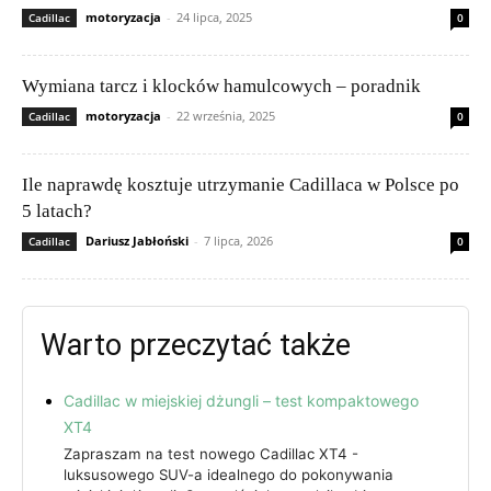
motoryzacja
-
24 lipca, 2025
Cadillac
0
Wymiana tarcz i klocków hamulcowych – poradnik
motoryzacja
-
22 września, 2025
Cadillac
0
Ile naprawdę kosztuje utrzymanie Cadillaca w Polsce po
5 latach?
Dariusz Jabłoński
-
7 lipca, 2026
Cadillac
0
Warto przeczytać także
Cadillac w miejskiej dżungli – test kompaktowego
XT4
Zapraszam na test nowego Cadillac XT4 -
luksusowego SUV-a idealnego do pokonywania